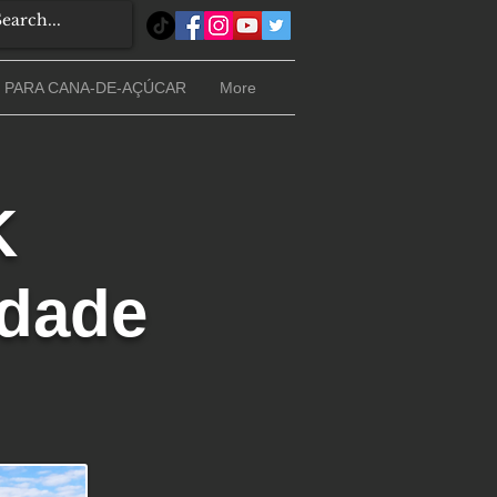
 PARA CANA-DE-AÇÚCAR
More
K
idade