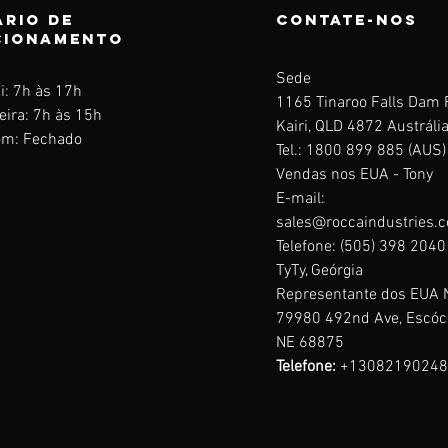
rio de
Contate-nos
cionamento
Sede
i: 7h às 17h
1165 Tinaroo Falls Dam
eira: 7h às 15h
Kairi, QLD 4872 Austráli
m: Fechado
Tel.: 1800 899 885 (AUS)
Vendas nos EUA -
Tony
E-mail:
sales@roccaindustries.
Telefone: (505) 398 2040
TyTy, Geórgia
Representante dos EUA 
79980 492nd Ave, Escóci
NE 68875
Telefone:
+13082190248