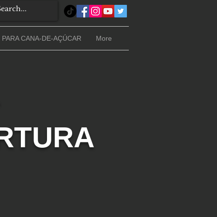
 PARA CANA-DE-AÇÚCAR
More
1
ERTURA